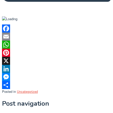
Facebook
Email
WhatsApp
Pinterest
X
LinkedIn
Messenger
Posted in
Uncategorized
Share
Post navigation