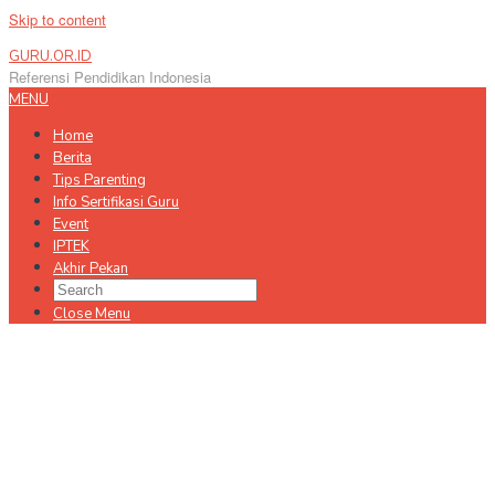
Skip to content
GURU.OR.ID
Referensi Pendidikan Indonesia
MENU
Home
Berita
Tips Parenting
Info Sertifikasi Guru
Event
IPTEK
Akhir Pekan
Close Menu