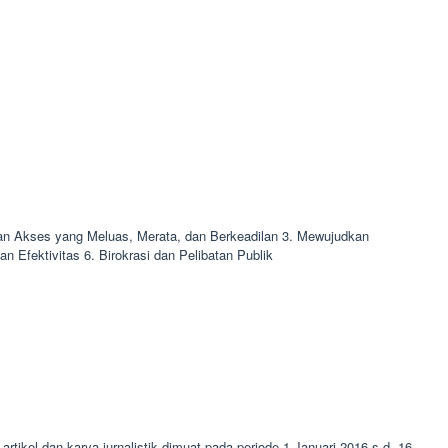
an Akses yang Meluas, Merata, dan Berkeadilan 3. Mewujudkan
fektivitas 6. Birokrasi dan Pelibatan Publik
 artikel dan karya jurnalistik dimuat pada periode 1 Januari 2016 s.d. 16