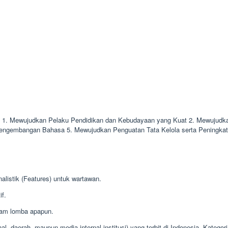
a: 1. Mewujudkan Pelaku Pendidikan dan Kebudayaan yang Kuat 2. Mewujudk
gembangan Bahasa 5. Mewujudkan Penguatan Tata Kelola serta Peningkatan E
alistik (Features) untuk wartawan.
if.
alam lomba apapun.
l, daerah, maupun media internal institusi) yang terbit di Indonesia. Kategori