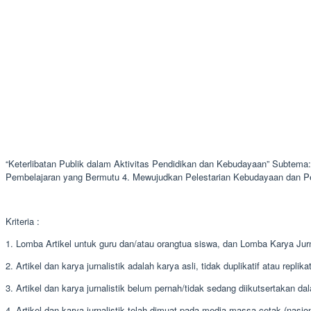
“Keterlibatan Publik dalam Aktivitas Pendidikan dan Kebudayaan” Subtem
Pembelajaran yang Bermutu 4. Mewujudkan Pelestarian Kebudayaan dan Pen
Kriteria :
1. Lomba Artikel untuk guru dan/atau orangtua siswa, dan Lomba Karya Jurn
2. Artikel dan karya jurnalistik adalah karya asli, tidak duplikatif atau replikat
3. Artikel dan karya jurnalistik belum pernah/tidak sedang diikutsertakan d
4. Artikel dan karya jurnalistik telah dimuat pada media massa cetak (nasiona