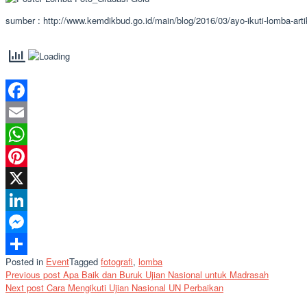
sumber : http://www.kemdikbud.go.id/main/blog/2016/03/ayo-ikuti-lomba-arti
Facebook
Email
WhatsApp
Pinterest
X
LinkedIn
Messenger
Posted in
Event
Tagged
fotografi
,
lomba
Share
Post
Previous post
Apa Baik dan Buruk Ujian Nasional untuk Madrasah
Next post
Cara Mengikuti Ujian Nasional UN Perbaikan
navigation