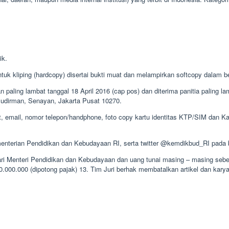
ik.
ntuk kliping (hardcopy) disertai bukti muat dan melampirkan softcopy dalam be
n paling lambat tanggal 18 April 2016 (cap pos) dan diterima panitia paling l
Sudirman, Senayan, Jakarta Pusat 10270.
at, email, nomor telepon/handphone, foto copy kartu identitas KTP/SIM dan Ka
nterian Pendidikan dan Kebudayaan RI, serta twitter @kemdikbud_RI pada 
dari Menteri Pendidikan dan Kebudayaan dan uang tunai masing – masing sebesa
0.000.000 (dipotong pajak) 13. Tim Juri berhak membatalkan artikel dan karya