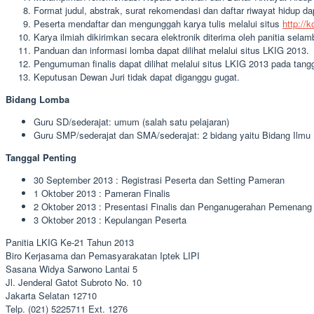
Format judul, abstrak, surat rekomendasi dan daftar riwayat hidup d
Peserta mendaftar dan mengunggah karya tulis melalui situs
http://k
Karya ilmiah dikirimkan secara elektronik diterima oleh panitia sel
Panduan dan informasi lomba dapat dilihat melalui situs LKIG 2013.
Pengumuman finalis dapat dilihat melalui situs LKIG 2013 pada tan
Keputusan Dewan Juri tidak dapat diganggu gugat.
Bidang Lomba
Guru SD/sederajat: umum (salah satu pelajaran)
Guru SMP/sederajat dan SMA/sederajat: 2 bidang yaitu Bidang Ilm
Tanggal Penting
30 September 2013 : Registrasi Peserta dan Setting Pameran
1 Oktober 2013 : Pameran Finalis
2 Oktober 2013 : Presentasi Finalis dan Penganugerahan Pemenang
3 Oktober 2013 : Kepulangan Peserta
Panitia LKIG Ke-21 Tahun 2013
Biro Kerjasama dan Pemasyarakatan Iptek LIPI
Sasana Widya Sarwono Lantai 5
Jl. Jenderal Gatot Subroto No. 10
Jakarta Selatan 12710
Telp. (021) 5225711 Ext. 1276