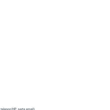
telepon/HP, serta email).