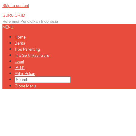
Skip to content
GURU.OR.ID
Referensi Pendidikan Indonesia
MENU
Home
Berita
Tips Parenting
Info Sertifikasi Guru
Event
IPTEK
Akhir Pekan
Close Menu