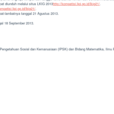
apat diunduh melalui situs LKIG 2013
http://kompetisi.lipi.go.id/lkig21/
.
ompetisi.lipi.go.id/lkig21/
.
ambat-lambatnya tanggal 21 Agustus 2013.
ggal 18 September 2013.
u Pengetahuan Sosial dan Kemanusiaan (IPSK) dan Bidang Matematika, Ilmu