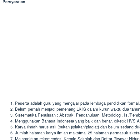
Persyaratan
Peserta adalah guru yang mengajar pada lembaga pendidikan formal.
Belum pernah menjadi pemenang LKIG dalam kurun waktu dua tahun 
Sistematika Penulisan : Abstrak, Pendahuluan, Metodologi, Isi/Pem
Menggunakan Bahasa Indonesia yang baik dan benar, diketik HVS A4,
Karya ilmiah harus asli (bukan jiplakan/plagiat) dan belum sedang di
Jumlah halaman karya ilmiah maksimal 25 halaman (termasuk sketsa
Melampirkan rekomendasi Kepala Sekolah dan Daftar Riwayat Hidup (n