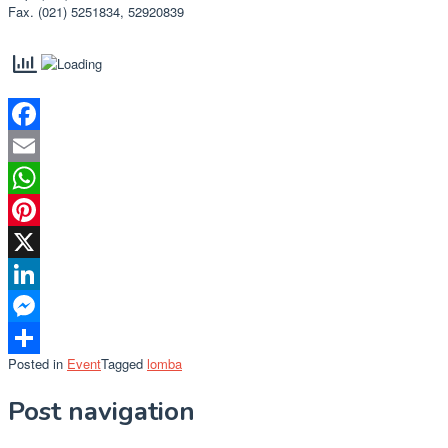
Fax. (021) 5251834, 52920839
Facebook
Email
WhatsApp
Pinterest
X
LinkedIn
Messenger
Posted in
Event
Tagged
lomba
Share
Post navigation