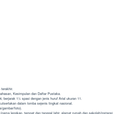
terakhir.
bahasan, Kesimpulan dan Daftar Pustaka.
 berjarak 1½ spasi dengan jenis huruf Arial ukuran 11.
ikutsertakan dalam lomba sejenis tingkat nasional.
/gambar/foto).
ama lengkap, tempat dan tanggal lahir, alamat rumah dan sekolah/instansi, 