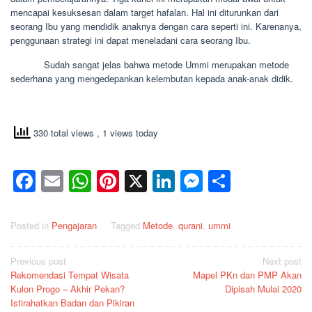
mencapai kesuksesan dalam target hafalan. Hal ini diturunkan dari
seorang Ibu yang mendidik anaknya dengan cara seperti ini. Karenanya,
penggunaan strategi ini dapat meneladani cara seorang Ibu.
Sudah sangat jelas bahwa metode Ummi merupakan metode
sederhana yang mengedepankan kelembutan kepada anak-anak didik.
330 total views
, 1 views today
Facebook
Email
WhatsApp
Pinterest
X
LinkedIn
Messenge
Share
Posted in
Pengajaran
Tagged
Metode
,
qurani
,
ummi
Post
Previous post
Next post
Rekomendasi Tempat Wisata
Mapel PKn dan PMP Akan
navigation
Kulon Progo – Akhir Pekan?
Dipisah Mulai 2020
Istirahatkan Badan dan Pikiran