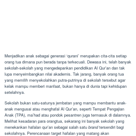
Menjadikan anak sebagai generasi ‘qurani’ merupakan cita-cita setiap
orang tua dimana pun berada tanpa terkecuali. Dewasa ini, telah banyak
sekolah-sekolah yang mengedepankan pendidikan Al Qur’an dan tak
lupa menyeimbangkan nilai akademis. Tak jarang, banyak orang tua
yang memilih menyekolahkan putra-putrinya di sekolah tersebut agar
kelak mampu memberi manfaat, bukan hanya di dunia tapi kehidupan
setelahnya.
Sekolah bukan satu-satunya jembatan yang mampu membantu anak-
anak mengusai atau menghafal Al Qur’an, seperti Tempat Pengajian
Anak (TPA), ma’had atau pondok pesantren juga termasuk di dalamnya.
Melihat kesadaran para orangtua, sekarang ini banyak sekolah yang
menekankan hafalan qur’an sebagai salah satu
brand
tersendiri bagi
sekolahnya. Perencanaan target hafalan yang matang akan