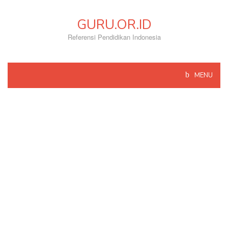
Skip
to
GURU.OR.ID
content
Referensi Pendidikan Indonesia
MENU