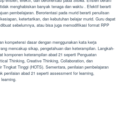
fisien, efektif, dan berorientasi pada Siswa. Efisien berarti
tidak menghabiskan banyak tenaga dan waktu . Efektif berarti
uan pembelajaran. Berorientasi pada murid berarti penulisan
siapan, ketertarikan, dan kebutuhan belajar murid. Guru dapat
dibuat sebelumnya, atau bisa juga memodifikasi format RPP
an kompetensi dasar dengan menggunakan kata kerja
 yang mencakup sikap, pengetahuan dan keterampilan. Langkah-
at komponen keterampilan abad 21 seperti Penguatan
tical Thinking, Creative Thinking, Collaboration, dan
r Tingkat Tinggi (HOTS). Sementara, penilaian pembelajaran
 penilaian abad 21 seperti assessment for learning,
learning.