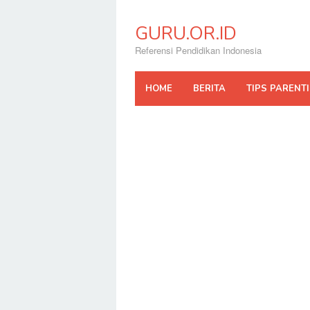
Skip
to
GURU.OR.ID
content
Referensi Pendidikan Indonesia
HOME
BERITA
TIPS PARENT