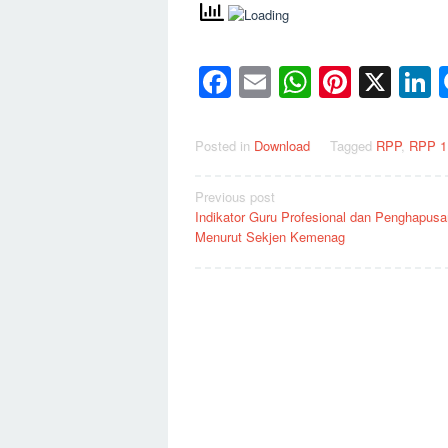
Facebook
Email
WhatsAp
Pinter
X
L
Posted in
Download
Tagged
RPP
,
RPP 1
Post
Previous post
Indikator Guru Profesional dan Penghapus
navigation
Menurut Sekjen Kemenag