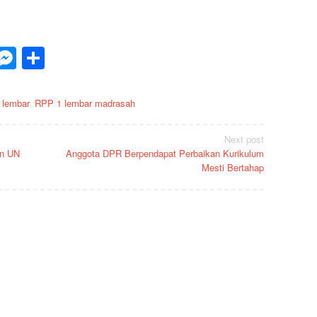
p
est
inkedIn
Messenger
Share
 lembar
,
RPP 1 lembar madrasah
Next post
an UN
Anggota DPR Berpendapat Perbaikan Kurikulum
Mesti Bertahap