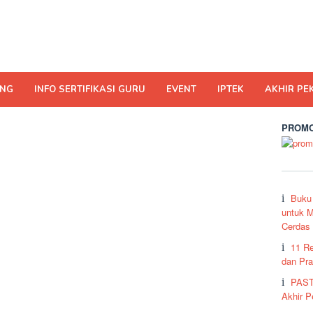
ING
INFO SERTIFIKASI GURU
EVENT
IPTEK
AKHIR PE
PROMO
Buku
untuk M
Cerdas
11 R
dan Pra
PAST
Akhir 