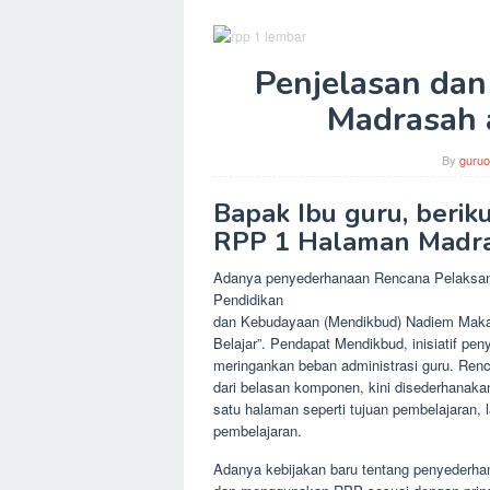
Penjelasan da
Madrasah 
By
guruo
Bapak Ibu guru, berik
RPP 1 Halaman Madra
Adanya penyederhanaan Rencana Pelaksanaa
Pendidikan
dan Kebudayaan (Mendikbud) Nadiem Makar
Belajar”. Pendapat Mendikbud, inisiatif pe
meringankan beban administrasi guru. Ren
dari belasan komponen, kini disederhanaka
satu halaman seperti tujuan pembelajaran, 
pembelajaran.
Adanya kebijakan baru tentang penyederh