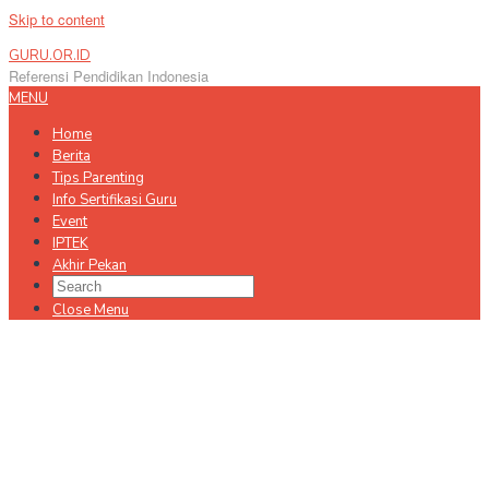
Skip to content
GURU.OR.ID
Referensi Pendidikan Indonesia
MENU
Home
Berita
Tips Parenting
Info Sertifikasi Guru
Event
IPTEK
Akhir Pekan
Close Menu