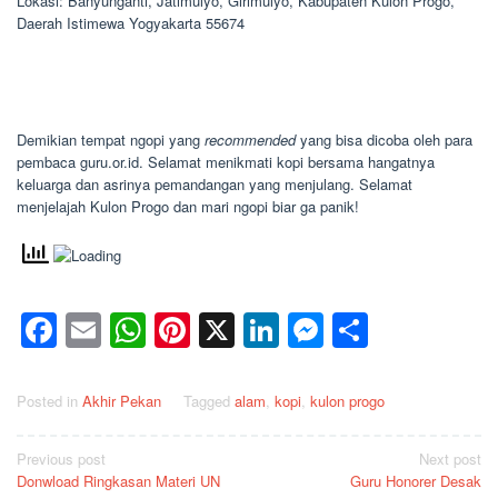
Lokasi: Banyunganti, Jatimulyo, Girimulyo, Kabupaten Kulon Progo,
Daerah Istimewa Yogyakarta 55674
Demikian tempat ngopi yang
recommended
yang bisa dicoba oleh para
pembaca guru.or.id. Selamat menikmati kopi bersama hangatnya
keluarga dan asrinya pemandangan yang menjulang. Selamat
menjelajah Kulon Progo dan mari ngopi biar ga panik!
Facebook
Email
WhatsApp
Pinterest
X
LinkedIn
Messenge
Share
Posted in
Akhir Pekan
Tagged
alam
,
kopi
,
kulon progo
Post
Previous post
Next post
Donwload Ringkasan Materi UN
Guru Honorer Desak
navigation