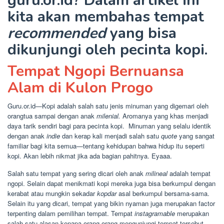
guru.or.id? Dalam artikel ini
kita akan membahas tempat
recommended
yang bisa
dikunjungi oleh pecinta kopi.
Tempat Ngopi Bernuansa
Alam di Kulon Progo
Guru.or.id—Kopi adalah salah satu jenis minuman yang digemari oleh
orangtua sampai dengan anak
milenial.
Aromanya yang khas menjadi
daya tarik sendiri bagi para pecinta kopi. Minuman yang selalu identik
dengan anak
indie
dan kerap kali menjadi salah satu
quote
yang sangat
familiar bagi kita semua—tentang kehidupan bahwa hidup itu seperti
kopi. Akan lebih nikmat jika ada bagian pahitnya. Eyaaa.
Salah satu tempat yang sering dicari oleh anak
milineal
adalah tempat
ngopi. Selain dapat menikmati kopi mereka juga bisa berkumpul dengan
kerabat atau mungkin sekadar
kopdar
asal berkumpul bersama-sama.
Selain itu yang dicari, tempat yang bikin nyaman juga merupakan factor
terpenting dalam pemilihan tempat. Tempat
instagramable
merupakan
salah satu alasan kenapa orang-orang mengunjungi tempat tersebut.