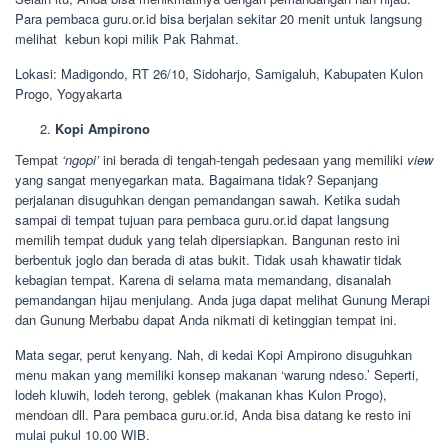
Para pembaca guru.or.id bisa berjalan sekitar 20 menit untuk langsung
melihat kebun kopi milik Pak Rahmat.
Lokasi: Madigondo, RT 26/10, Sidoharjo, Samigaluh, Kabupaten Kulon
Progo, Yogyakarta
Kopi Ampirono
Tempat
‘ngopi’
ini berada di tengah-tengah pedesaan yang memiliki
view
yang sangat menyegarkan mata. Bagaimana tidak? Sepanjang
perjalanan disuguhkan dengan pemandangan sawah. Ketika sudah
sampai di tempat tujuan para pembaca guru.or.id dapat langsung
memilih tempat duduk yang telah dipersiapkan. Bangunan resto ini
berbentuk joglo dan berada di atas bukit. Tidak usah khawatir tidak
kebagian tempat. Karena di selama mata memandang, disanalah
pemandangan hijau menjulang. Anda juga dapat melihat Gunung Merapi
dan Gunung Merbabu dapat Anda nikmati di ketinggian tempat ini.
Mata segar, perut kenyang. Nah, di kedai Kopi Ampirono disuguhkan
menu makan yang memiliki konsep makanan ‘warung ndeso.’ Seperti,
lodeh kluwih, lodeh terong, geblek (makanan khas Kulon Progo),
mendoan dll. Para pembaca guru.or.id, Anda bisa datang ke resto ini
mulai pukul 10.00 WIB.