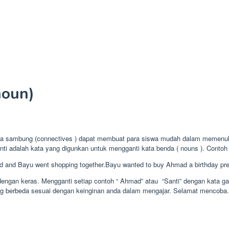
noun)
kata sambung (connectives ) dapat membuat para siswa mudah dalam memenuh
nti adalah kata yang digunkan untuk mengganti kata benda ( nouns ). Contoh 
 and Bayu went shopping together.Bayu wanted to buy Ahmad a birthday pre
gan keras. Mengganti setiap contoh “ Ahmad” atau “Santi” dengan kata ganti 
ang berbeda sesuai dengan keinginan anda dalam mengajar. Selamat mencoba. R