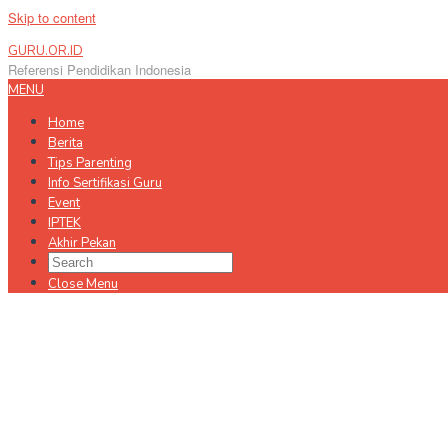
Skip to content
GURU.OR.ID
Referensi Pendidikan Indonesia
MENU
Home
Berita
Tips Parenting
Info Sertifikasi Guru
Event
IPTEK
Akhir Pekan
Close Menu