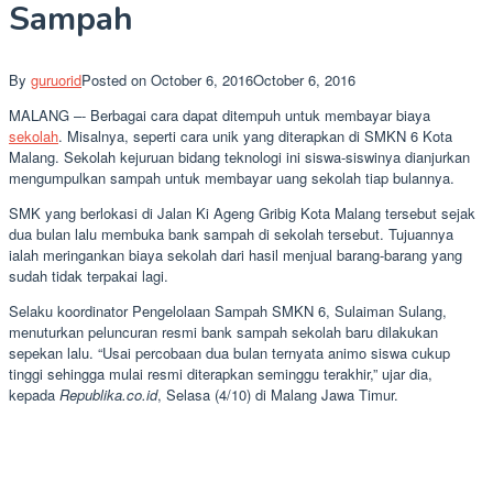
Sampah
By
guruorid
Posted on
October 6, 2016
October 6, 2016
MALANG –- Berbagai cara dapat ditempuh untuk membayar biaya
sekolah
. Misalnya, seperti cara unik yang diterapkan di SMKN 6 Kota
Malang. Sekolah kejuruan bidang teknologi ini siswa-siswinya dianjurkan
mengumpulkan sampah untuk membayar uang sekolah tiap bulannya.
SMK yang berlokasi di Jalan Ki Ageng Gribig Kota Malang tersebut sejak
dua bulan lalu membuka bank sampah di sekolah tersebut. Tujuannya
ialah meringankan biaya sekolah dari hasil menjual barang-barang yang
sudah tidak terpakai lagi.
Selaku koordinator Pengelolaan Sampah SMKN 6, Sulaiman Sulang,
menuturkan peluncuran resmi bank sampah sekolah baru dilakukan
sepekan lalu. “Usai percobaan dua bulan ternyata animo siswa cukup
tinggi sehingga mulai resmi diterapkan seminggu terakhir,” ujar dia,
kepada
Republika.co.id
, Selasa (4/10) di Malang Jawa Timur.