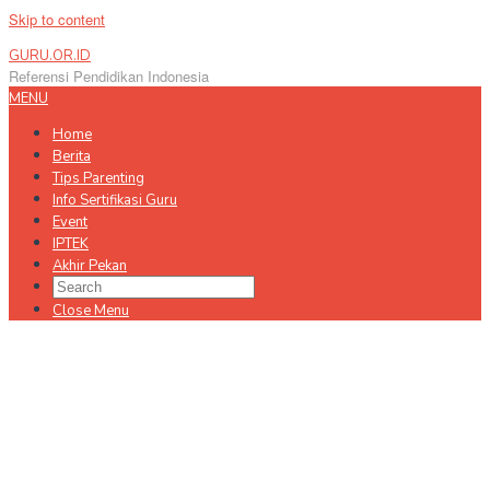
Skip to content
GURU.OR.ID
Referensi Pendidikan Indonesia
MENU
Home
Berita
Tips Parenting
Info Sertifikasi Guru
Event
IPTEK
Akhir Pekan
Close Menu