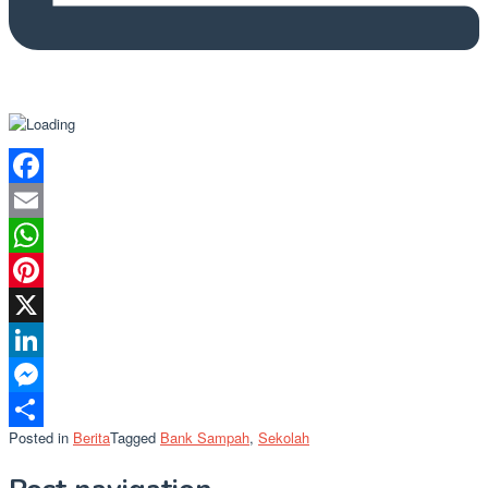
Facebook
Email
WhatsApp
Pinterest
X
LinkedIn
Messenger
Posted in
Berita
Tagged
Bank Sampah
,
Sekolah
Share