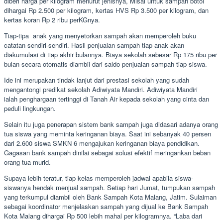
diberi harga per kilogram menurut jenisnya, Misal untuk sampah botol
dihargai Rp 2.500 per kilogram, kertas HVS Rp 3.500 per kilogram, dan
kertas koran Rp 2 ribu perKGnya.
Tiap-tipa anak yang menyetorkan sampah akan memperoleh buku
catatan sendiri-sendiri. Hasil penjualan sampah tiap anak akan
diakumulasi di tiap akhir bulannya. Biaya sekolah sebesar Rp 175 ribu per
bulan secara otomatis diambil dari saldo penjualan sampah tiap siswa.
Ide ini merupakan tindak lanjut dari prestasi sekolah yang sudah
mengantongi predikat sekolah Adiwiyata Mandiri. Adiwiyata Mandiri
ialah penghargaan tertinggi di Tanah Air kepada sekolah yang cinta dan
peduli lingkungan.
Selain itu juga penerapan sistem bank sampah juga didasari adanya orang
tua siswa yang meminta keringanan biaya. Saat ini sebanyak 40 persen
dari 2.600 siswa SMKN 6 mengajukan keringanan biaya pendidikan.
Gagasan bank sampah dinilai sebagai solusi efektif meringankan beban
orang tua murid.
Supaya lebih teratur, tiap kelas memperoleh jadwal apabila siswa-
siswanya hendak menjual sampah. Setiap hari Jumat, tumpukan sampah
yang terkumpul diambil oleh Bank Sampah Kota Malang, Jatim. Sulaiman
sebagai koordinator menjelaskan sampah yang dijual ke Bank Sampah
Kota Malang dihargai Rp 500 lebih mahal per kilogramnya. “Laba dari