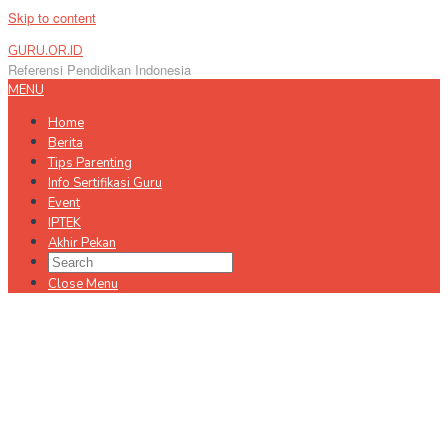
Skip to content
GURU.OR.ID
Referensi Pendidikan Indonesia
MENU
Home
Berita
Tips Parenting
Info Sertifikasi Guru
Event
IPTEK
Akhir Pekan
Close Menu