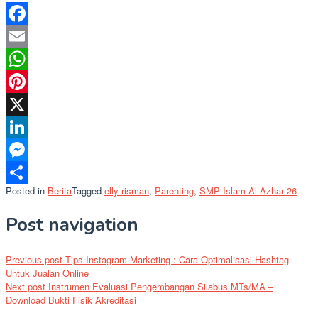
Facebook
Email
WhatsApp
Pinterest
X
LinkedIn
Messenger
Posted in
Berita
Tagged
elly risman
,
Parenting
,
SMP Islam Al Azhar 26
Share
Post navigation
Previous post
Tips Instagram Marketing : Cara Optimalisasi Hashtag
Untuk Jualan Online
Next post
Instrumen Evaluasi Pengembangan Silabus MTs/MA –
Download Bukti Fisik Akreditasi