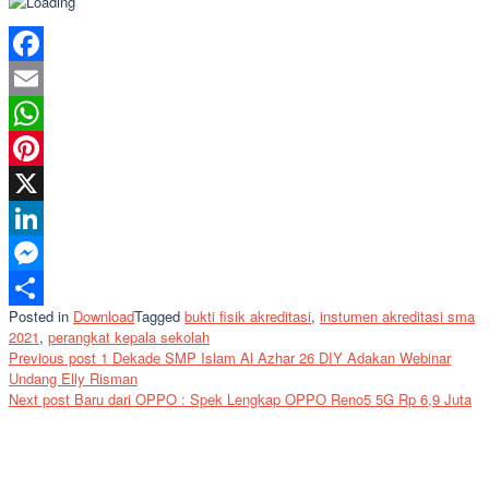
Facebook
Email
WhatsApp
Pinterest
X
LinkedIn
Messenger
Posted in
Download
Tagged
bukti fisik akreditasi
,
instumen akreditasi sma
Share
2021
,
perangkat kepala sekolah
Post
Previous post
1 Dekade SMP Islam Al Azhar 26 DIY Adakan Webinar
Undang Elly Risman
navigation
Next post
Baru dari OPPO : Spek Lengkap OPPO Reno5 5G Rp 6,9 Juta