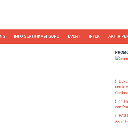
ING
INFO SERTIFIKASI GURU
EVENT
IPTEK
AKHIR PE
PROMO
Buku
untuk M
Cerdas
11 R
dan Pra
PAST
Akhir 