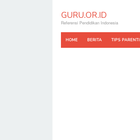
Skip
to
GURU.OR.ID
content
Referensi Pendidikan Indonesia
HOME
BERITA
TIPS PARENT