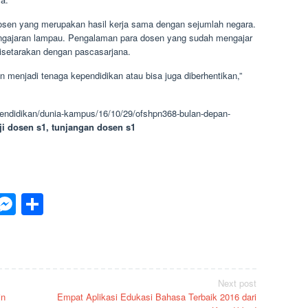
dosen yang merupakan hasil kerja sama dengan sejumlah negara.
gajaran lampau. Pengalaman para dosen yang sudah mengajar
disetarakan dengan pascasarjana.
kan menjadi tenaga kependidikan atau bisa juga diberhentikan,”
/pendidikan/dunia-kampus/16/10/29/ofshpn368-bulan-depan-
ji dosen s1, tunjangan dosen s1
p
est
inkedIn
Messenger
Share
Next post
in
Empat Aplikasi Edukasi Bahasa Terbaik 2016 dari