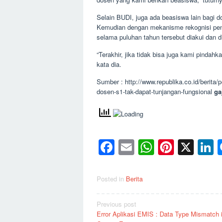
Selain BUDI, juga ada beasiswa lain bagi 
Kemudian dengan mekanisme rekognisi pen
selama puluhan tahun tersebut diakui dan 
“Terakhir, jika tidak bisa juga kami pindah
kata dia.
Sumber : http://www.republika.co.id/berita
dosen-s1-tak-dapat-tunjangan-fungsional
ga
Facebook
Email
WhatsAp
Pinter
X
L
Posted in
Berita
Post
Previous post
Error Aplikasi EMIS : Data Type Mismatch 
navigation