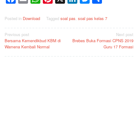
Posted in
Download
Tagged
soal pas
,
soal pas kelas 7
Post
Previous post
Next post
Bersama Kemendikbud KBM di
Brebes Buka Formasi CPNS 2019
navigation
Wamena Kembali Normal
Guru 17 Formasi