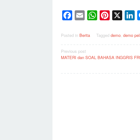
Facebook
Email
WhatsAp
Pinter
X
L
Posted in
Berita
Tagged
demo
,
demo pel
Post
Previous post
MATERI dan SOAL BAHASA INGGRIS FR
navigation