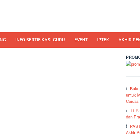
ING
INFO SERTIFIKASI GURU
EVENT
IPTEK
AKHIR PE
PROMO
Buku
untuk M
Cerdas
11 R
dan Pra
PAST
Akhir 