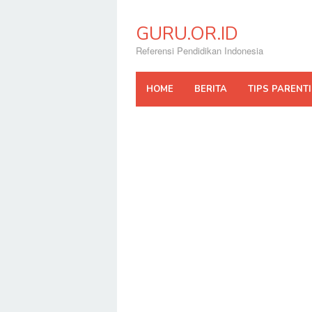
Skip
to
GURU.OR.ID
content
Referensi Pendidikan Indonesia
HOME
BERITA
TIPS PARENT