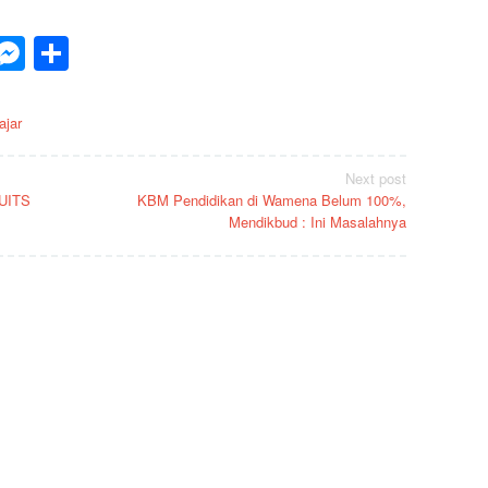
p
est
inkedIn
Messenger
Share
ajar
Next post
UITS
KBM Pendidikan di Wamena Belum 100%,
Mendikbud : Ini Masalahnya