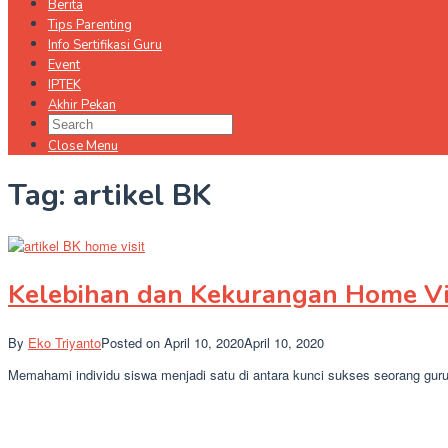
Berita
Tips Parenting
Info Sertifikasi Guru
Event
IPTEK
Akhir Pekan
Close Menu
Tag:
artikel BK
Kelebihan dan Kekurangan Home Vi
By
Eko Triyanto
Posted on
April 10, 2020
April 10, 2020
Memahami individu siswa menjadi satu di antara kunci sukses seorang gur