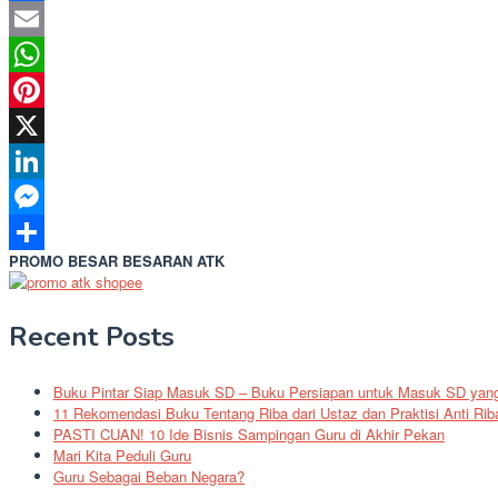
Facebook
Email
WhatsApp
Pinterest
X
LinkedIn
Messenger
PROMO BESAR BESARAN ATK
Share
Recent Posts
Buku Pintar Siap Masuk SD – Buku Persiapan untuk Masuk SD yang 
11 Rekomendasi Buku Tentang Riba dari Ustaz dan Praktisi Anti Rib
PASTI CUAN! 10 Ide Bisnis Sampingan Guru di Akhir Pekan
Mari Kita Peduli Guru
Guru Sebagai Beban Negara?