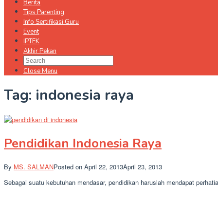
Berita
Tips Parenting
Info Sertifikasi Guru
Event
IPTEK
Akhir Pekan
Close Menu
Tag:
indonesia raya
Pendidikan Indonesia Raya
By
MS. SALMAN
Posted on
April 22, 2013
April 23, 2013
Sebagai suatu kebutuhan mendasar, pendidikan haruslah mendapat perhatia