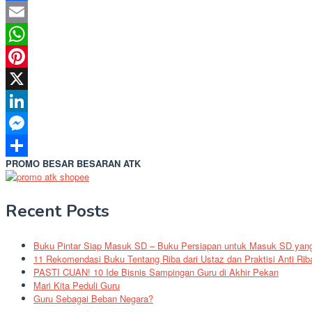
Facebook
Email
WhatsApp
Pinterest
X
LinkedIn
Messenger
PROMO BESAR BESARAN ATK
Share
Recent Posts
Buku Pintar Siap Masuk SD – Buku Persiapan untuk Masuk SD yang 
11 Rekomendasi Buku Tentang Riba dari Ustaz dan Praktisi Anti Rib
PASTI CUAN! 10 Ide Bisnis Sampingan Guru di Akhir Pekan
Mari Kita Peduli Guru
Guru Sebagai Beban Negara?