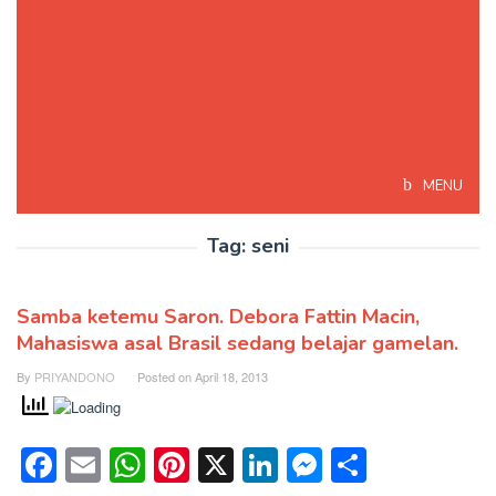
MENU
Tag:
seni
Samba ketemu Saron. Debora Fattin Macin,
Mahasiswa asal Brasil sedang belajar gamelan.
By
PRIYANDONO
Posted on
April 18, 2013
Facebook
Email
WhatsApp
Pinterest
X
LinkedIn
Messenge
Share