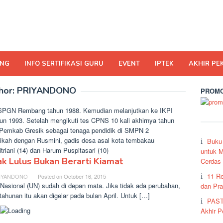
ING
INFO SERTIFIKASI GURU
EVENT
IPTEK
AKHIR PE
hor:
PRIYANDONO
PROMO
s SPGN Rembang tahun 1988. Kemudian melanjutkan ke IKPI
n 1993. Setelah mengikuti tes CPNS 10 kali akhirnya tahun
 Pemkab Gresik sebagai tenaga pendidik di SMPN 2
kah dengan Rusmini, gadis desa asal kota tembakau
Buku
triani (14) dan Harum Puspitasari (10)
untuk M
ak Lulus Bukan Berarti Kiamat
Cerdas
11 R
IYANDONO
Posted on
October 16, 2015
 Nasional (UN) sudah di depan mata. Jika tidak ada perubahan,
dan Pra
l tahunan itu akan digelar pada bulan April. Untuk […]
PAST
Akhir 