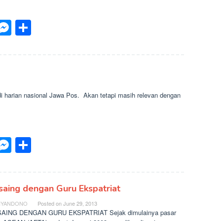
p
est
inkedIn
Messenger
Share
i harian nasional Jawa Pos. Akan tetapi masih relevan dengan
p
est
inkedIn
Messenger
Share
saing dengan Guru Ekspatriat
IYANDONO
Posted on
June 29, 2013
AING DENGAN GURU EKSPATRIAT Sejak dimulainya pasar