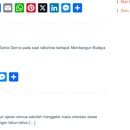
Mari 
Facebook
Email
WhatsApp
Pinterest
X
LinkedIn
Messenger
Share
Guru
ta Satria Darma pada saat talkshow bertajuk Membangun Budaya
p
est
inkedIn
Messenger
Share
jaran semua sekolah menggelar masa orientasi siswa
engan tahun-tahun […]