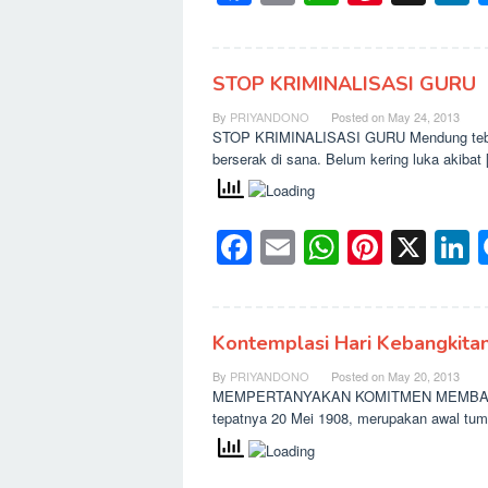
STOP KRIMINALISASI GURU
By
PRIYANDONO
Posted on
May 24, 2013
STOP KRIMINALISASI GURU Mendung tebal m
berserak di sana. Belum kering luka akibat
Facebook
Email
WhatsAp
Pinter
X
L
Kontemplasi Hari Kebangkitan
By
PRIYANDONO
Posted on
May 20, 2013
MEMPERTANYAKAN KOMITMEN MEMBANGU
tepatnya 20 Mei 1908, merupakan awal tum