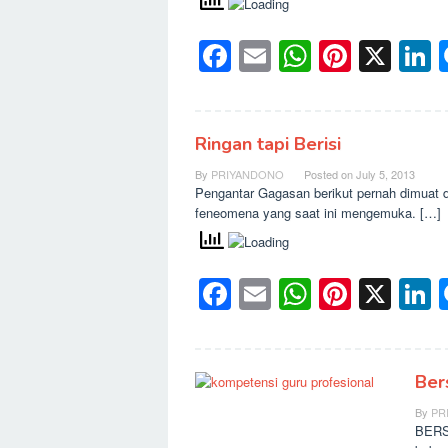
Facebook
Email
WhatsAp
Pinter
X
L
Ringan tapi Berisi
By
PRIYANDONO
Posted on
July 5, 2013
Pengantar Gagasan berikut pernah dimuat d
feneomena yang saat ini mengemuka. […]
Facebook
Email
WhatsAp
Pinter
X
L
Ber
By
PR
BERS