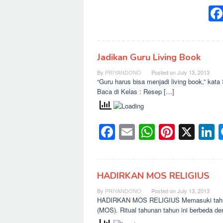
Jadikan Guru Living Book
By
PRIYANDONO
Posted on
July 13, 2013
“Guru harus bisa menjadi living book,” ka
Baca di Kelas : Resep […]
Facebook
Email
WhatsAp
Pinter
X
L
HADIRKAN MOS RELIGIUS
By
PRIYANDONO
Posted on
July 13, 2013
HADIRKAN MOS RELIGIUS Memasuki tahun a
(MOS). Ritual tahunan tahun ini berbeda d