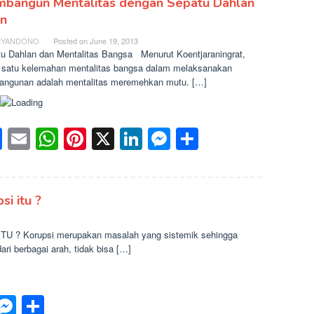
bangun Mentalitas dengan Sepatu Dahlan
an
IYANDONO
Posted on
June 19, 2013
u Dahlan dan Mentalitas Bangsa Menurut Koentjaraningrat,
 satu kelemahan mentalitas bangsa dalam melaksanakan
ngunan adalah mentalitas meremehkan mutu. […]
Facebook
Email
WhatsApp
Pinterest
X
LinkedIn
Messenger
Share
i itu ?
? Korupsi merupakan masalah yang sistemik sehingga
i berbagai arah, tidak bisa […]
p
est
inkedIn
Messenger
Share