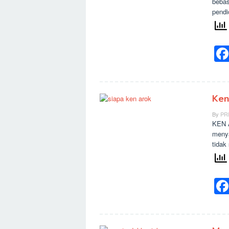
bebas
pendi
Ken
By
PR
KEN A
menya
tidak