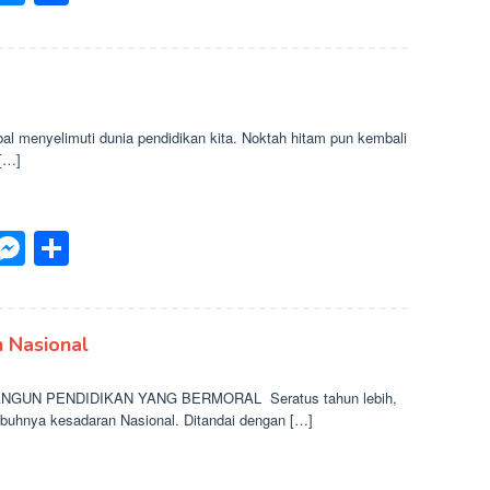
enyelimuti dunia pendidikan kita. Noktah hitam pun kembali
 […]
p
est
inkedIn
Messenger
Share
 Nasional
N PENDIDIKAN YANG BERMORAL Seratus tahun lebih,
buhnya kesadaran Nasional. Ditandai dengan […]