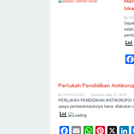
Mem
Isk
By
PR
Sepat
salah
pemba
Perlukah Pendidikan Antikorups
By
PRIYANDONO
Posted on
May 27, 2013
PERLUKAH PENDIDIKAN ANTIKORUPSI ITU 
upaya pemberantasannya harus dilakukan dar
Facebook
Email
WhatsAp
Pinter
X
L