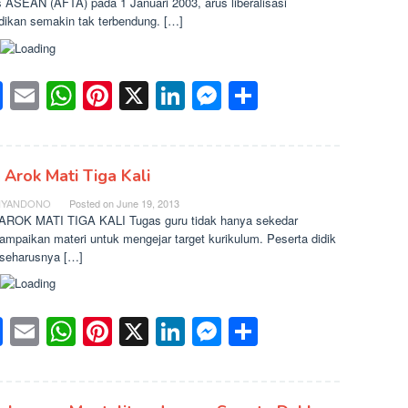
 ASEAN (AFTA) pada 1 Januari 2003, arus liberalisasi
dikan semakin tak terbendung. […]
Facebook
Email
WhatsApp
Pinterest
X
LinkedIn
Messenger
Share
 Arok Mati Tiga Kali
IYANDONO
Posted on
June 19, 2013
ROK MATI TIGA KALI Tugas guru tidak hanya sekedar
mpaikan materi untuk mengejar target kurikulum. Peserta didik
 seharusnya […]
Facebook
Email
WhatsApp
Pinterest
X
LinkedIn
Messenger
Share