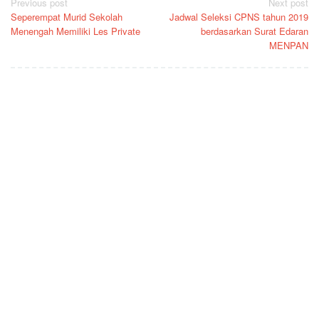
Post
Previous post
Next post
Seperempat Murid Sekolah
Jadwal Seleksi CPNS tahun 2019
navigation
Menengah Memiliki Les Private
berdasarkan Surat Edaran
MENPAN