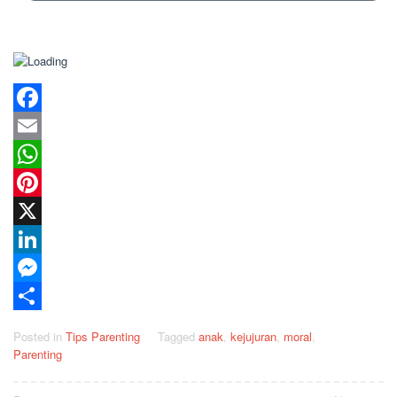
Facebook
Email
WhatsApp
Pinterest
X
LinkedIn
Messenger
Share
Posted in
Tips Parenting
Tagged
anak
,
kejujuran
,
moral
,
Parenting