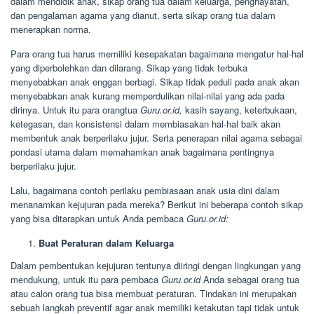
dalam mendidik anak, sikap orang tua dalam keluarga, penghayatan,
dan pengalaman agama yang dianut, serta sikap orang tua dalam
menerapkan norma.
Para orang tua harus memiliki kesepakatan bagaimana mengatur hal-hal
yang diperbolehkan dan dilarang. Sikap yang tidak terbuka
menyebabkan anak enggan berbagi. Sikap tidak peduli pada anak akan
menyebabkan anak kurang memperdulikan nilai-nilai yang ada pada
dirinya. Untuk itu para orangtua
Guru.or.id,
kasih sayang, keterbukaan,
ketegasan, dan konsistensi dalam membiasakan hal-hal baik akan
membentuk anak berperilaku jujur. Serta penerapan nilai agama sebagai
pondasi utama dalam memahamkan anak bagaimana pentingnya
berperilaku jujur.
Lalu, bagaimana contoh perilaku pembiasaan anak usia dini dalam
menanamkan kejujuran pada mereka? Berikut ini beberapa contoh sikap
yang bisa ditarapkan untuk Anda pembaca
Guru.or.id:
Buat Peraturan dalam Keluarga
Dalam pembentukan kejujuran tentunya diiringi dengan lingkungan yang
mendukung, untuk itu para pembaca
Guru.or.id
Anda sebagai orang tua
atau calon orang tua bisa membuat peraturan. Tindakan ini merupakan
sebuah langkah preventif agar anak memiliki ketakutan tapi tidak untuk