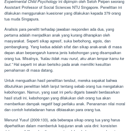
Experimental Child Psychology
ini dipimpin oleh Setoh Peipen seorang
Assistant Professor of Social Sciences NTU Singapore. Penelitian ini
dilakukan menggunakan kuesioner yang dilakukan kepada 379 orang
tua muda Singapura.
Analisis para peneliti terhadap jawaban responden ada dua, yang
pertama adalah menjadikan anak yang kurang diharapkan oleh
masyarakat. Seperti sikap agresif, suka berbohong, egois, dan
pembangkang. Yang kedua adalah sifat dan sikap anak-anak di masa
depan akan berpengaruh karena jenis kebohongan yang disampaikan
orang tua. Misalnya,
“kalau tidak mau nurut, aku akan lempar kamu ke
laut.”
Hal seperti ini akan berisiko pada anak memiliki kesulitan
pemahaman di masa datang.
Untuk menguatkan hasil penelitian tersbut, mereka sepakat bahwa
dibutuhkan penelitian lebih lanjut tentang sebab orang tua mengatakan
kebohongan. Namun, yang saat ini perlu digaris bawahi berdasarkan
hasil studi ini, kebohongan yang dilakukan oleh orang tua akan
memberikan dampak negatif bagi perilaku anak. Penanaman nilai moral
dan contoh keteladanan harus dibiasakan para orang tua.
Menurut Yusuf (2009:133), ada beberapa sikap orang tua yang harus
diperhatikan dalam membentuk kejujuran anak usia dini: konsisten