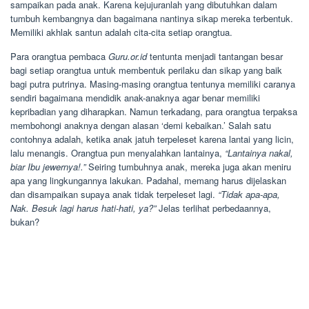
sampaikan pada anak. Karena kejujuranlah yang dibutuhkan dalam
tumbuh kembangnya dan bagaimana nantinya sikap mereka terbentuk.
Memiliki akhlak santun adalah cita-cita setiap orangtua.
Para orangtua pembaca
Guru.or.id
tentunta menjadi tantangan besar
bagi setiap orangtua untuk membentuk perilaku dan sikap yang baik
bagi putra putrinya. Masing-masing orangtua tentunya memiliki caranya
sendiri bagaimana mendidik anak-anaknya agar benar memiliki
kepribadian yang diharapkan. Namun terkadang, para orangtua terpaksa
membohongi anaknya dengan alasan ‘demi kebaikan.’ Salah satu
contohnya adalah, ketika anak jatuh terpeleset karena lantai yang licin,
lalu menangis. Orangtua pun menyalahkan lantainya,
“Lantainya nakal,
biar Ibu jewernya!.”
Seiring tumbuhnya anak, mereka juga akan meniru
apa yang lingkungannya lakukan. Padahal, memang harus dijelaskan
dan disampaikan supaya anak tidak terpeleset lagi.
“Tidak apa-apa,
Nak. Besuk lagi harus hati-hati, ya?”
Jelas terlihat perbedaannya,
bukan?