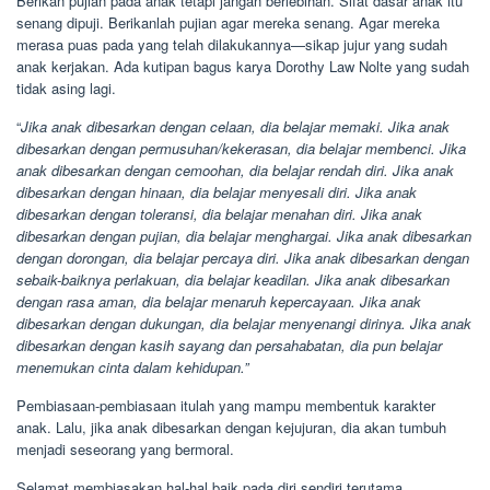
Berikan pujian pada anak tetapi jangan berlebihan. Sifat dasar anak itu
senang dipuji. Berikanlah pujian agar mereka senang. Agar mereka
merasa puas pada yang telah dilakukannya—sikap jujur yang sudah
anak kerjakan. Ada kutipan bagus karya Dorothy Law Nolte yang sudah
tidak asing lagi.
“
Jika anak dibesarkan dengan celaan, dia belajar memaki. Jika anak
dibesarkan dengan permusuhan/kekerasan, dia belajar membenci. Jika
anak dibesarkan dengan cemoohan, dia belajar rendah diri. Jika anak
dibesarkan dengan hinaan, dia belajar menyesali diri. Jika anak
dibesarkan dengan toleransi, dia belajar menahan diri. Jika anak
dibesarkan dengan pujian, dia belajar menghargai. Jika anak dibesarkan
dengan dorongan, dia belajar percaya diri. Jika anak dibesarkan dengan
sebaik-baiknya perlakuan, dia belajar keadilan. Jika anak dibesarkan
dengan rasa aman, dia belajar menaruh kepercayaan. Jika anak
dibesarkan dengan dukungan, dia belajar menyenangi dirinya. Jika anak
dibesarkan dengan kasih sayang dan persahabatan, dia pun belajar
menemukan cinta dalam kehidupan.”
Pembiasaan-pembiasaan itulah yang mampu membentuk karakter
anak. Lalu, jika anak dibesarkan dengan kejujuran, dia akan tumbuh
menjadi seseorang yang bermoral.
Selamat membiasakan hal-hal baik pada diri sendiri terutama