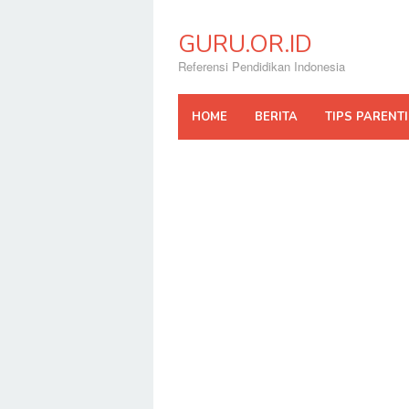
Skip
to
GURU.OR.ID
content
Referensi Pendidikan Indonesia
HOME
BERITA
TIPS PARENT