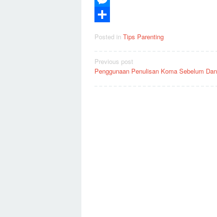
Messenger
Share
Posted in
Tips Parenting
Post
Previous post
Penggunaan Penulisan Koma Sebelum Dan
navigation