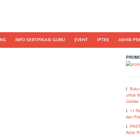
ING
INFO SERTIFIKASI GURU
EVENT
IPTEK
AKHIR PE
PROMO
Buku
untuk M
Cerdas
11 R
dan Pra
PAST
Akhir 