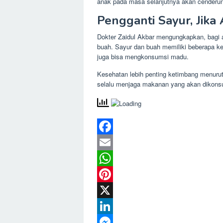
anak pada masa selanjutnya akan cenderu
Pengganti Sayur, Jika
Dokter Zaidul Akbar mengungkapkan, bagi a
buah. Sayur dan buah memiliki beberapa ke
juga bisa mengkonsumsi madu.
Kesehatan lebih penting ketimbang menuruti 
selalu menjaga makanan yang akan dikonsu
Facebook
Email
WhatsApp
Pinterest
X
LinkedIn