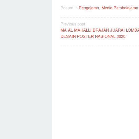
Posted in
Pengajaran
,
Media Pembelajaran
Post
Previous post
MA AL MAHALLI BRAJAN JUARAI LOMB
navigation
DESAIN POSTER NASIONAL 2020