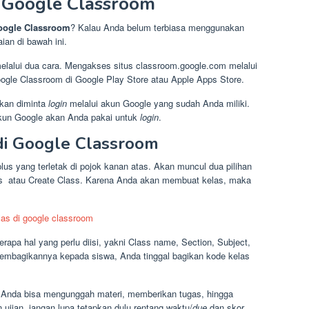
Google Classroom
oogle Classroom
? Kalau Anda belum terbiasa menggunakan
ian di bawah ini.
alui dua cara. Mengakses situs classroom.google.com melalui
ogle Classroom di Google Play Store atau Apple Apps Store.
akan diminta
login
melalui akun Google yang sudah Anda miliki.
 akun Google akan Anda pakai untuk
login
.
di Google Classroom
plus yang terletak di pojok kanan atas. Akan muncul dua pilihan
lass atau Create Class. Karena Anda akan membuat kelas, maka
erapa hal yang perlu diisi, yakni Class name, Section, Subject,
embagikannya kepada siswa, Anda tinggal bagikan kode kelas
u Anda bisa mengunggah materi, memberikan tugas, hingga
ujian, jangan lupa tetapkan dulu rentang waktu/
due
dan skor