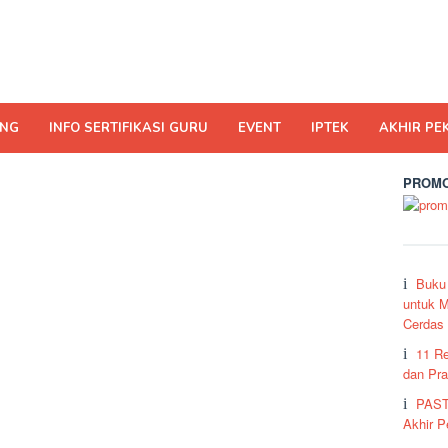
ING
INFO SERTIFIKASI GURU
EVENT
IPTEK
AKHIR PE
PROMO
Buku
untuk M
Cerdas
11 R
dan Pra
PAST
Akhir 