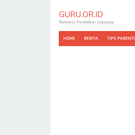
Skip
to
GURU.OR.ID
content
Referensi Pendidikan Indonesia
HOME
BERITA
TIPS PARENT