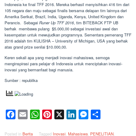
Indonesia ke final TFF 2016. Mereka berhasil menyisihkan 416 tim dari
105 negara dan maju sebagai finalis bersama delapan tim lainnya dari
Amerika Serikat, Brazil, India, Uganda, Kenya, United Kingdom dan
Perancis. Sebagai
Runer Up TFF 2016
, tim BITEBACK FTP UB
berhak membawa pulang $5.000,00 sebagai investasi awal dan
kesempatan untuk mewujudkan programnya. Sementara pemenang TFF
2016 adalah tim KULISHA – University of Michigan, USA yang berhak
atas grand prize senilai $10.000,00.
Keren sekali apa yang menjadi inovasi mahasiswa, semoga
menginspirasi para pelajar di Indonesia untuk menciptakan inovasi-
inovasi yang bermanfaat bagi manusia.
Sumber : republika
Facebook
Email
WhatsApp
Pinterest
X
LinkedIn
Messenge
Share
Posted in
Berita
Tagged
Inovasi
,
Mahasiswa
,
PENELITIAN
,