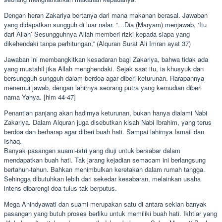
Dengan heran Zakariya bertanya dari mana makanan berasal. Jawaban
yang didapatkan sungguh di luar nalar. “…Dia (Maryam) menjawab, ‘Itu
dari Allah’ Sesungguhnya Allah memberi rizki kepada siapa yang
dikehendaki tanpa perhitungan,” (Alquran Surat Ali Imran ayat 37)
Jawaban ini membangkitkan kesadaran bagi Zakariya, bahwa tidak ada
yang mustahil jika Allah menghendaki. Sejak saat itu, ia khusyuk dan
bersungguh-sungguh dalam berdoa agar diberi keturunan. Harapannya
menemui jawab, dengan lahirnya seorang putra yang kemudian diberi
nama Yahya. [hlm 44-47]
Penantian panjang akan hadirnya keturunan, bukan hanya dialami Nabi
Zakariya. Dalam Alquran juga disebutkan kisah Nabi Ibrahim, yang terus
berdoa dan berharap agar diberi buah hati. Sampai lahirnya Ismail dan
Ishaq.
Banyak pasangan suami-istri yang diuji untuk bersabar dalam
mendapatkan buah hati. Tak jarang kejadian semacam ini berlangsung
bertahun-tahun. Bahkan menimbulkan keretakan dalam rumah tangga.
Sehingga dibutuhkan lebih dari sekedar kesabaran, melainkan usaha
intens dibarengi doa tulus tak berputus.
Mega Anindyawati dan suami merupakan satu di antara sekian banyak
pasangan yang butuh proses berliku untuk memiliki buah hati. Ikhtiar yang