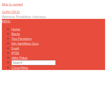
Skip to content
GURU.OR.ID
Referensi Pendidikan Indonesia
MENU
Home
Berita
Tips Parenting
Info Sertifikasi Guru
Event
IPTEK
Akhir Pekan
Close Menu