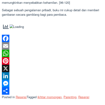
memungkinkan menyebabkan kehamilan. [96-120]
Sebagai sebuah pengalaman pribadi, buku ini cukup detail dan memberi
gambaran secara gamblang bagi para pembaca.
Facebook
Email
WhatsApp
Pinterest
X
LinkedIn
Messenger
Posted in
Resensi
Tagged
ikhtiar momongan
,
Parenting
,
Resensi
Share