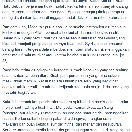
dilakukan diceritakan dengan apik dalam bukunya, Sabar Menanti Buah
Hati. Sebuah perjalanan tidak mudah, ketika tekanan lebih banyak datang
dari keluarga, saudara dan tetanggaa. Apalagi sebagai pihak perempuan,
sering disalahkan karena dianggap mandul. Tak bisa memberi keturunan.
Pun demikian, Mega tak putus asa. Ia berusaha instropeksi diri menjalin
kedekatan dengan Allah, berusaha bertaubat dan membersihkan diri.
Dalam buku yang terdiri dari tiga bab tersebut diuraikan dosa-dosa yang
bisa jadi menjadi penghalang lahirnya buah hati. Syirik, mengkonsumsi
barang haram, tergesa dalam berdoa, memutus silaturahmi, meninggalkan
amar ma’ruf nahi munkar atau karena berdoa buruk untuk orang lain. [19-
23]
Pada bab kedua diungkapkan beragam hikmah kebaikan yang terkandung
dalam sabarnya penantian. Kisah para perempuan yang tetap sukses
meski tidak memiliki keturunan atau kisah para Nabi yang kegigihan
doanya untuk memiliki buah hati terijabah saat usia senja. Tidak ada yang
mustahil bagi Allah.
Buku ini memadukan pendekatan secara spiritual dan medis dalam ikhtiar
menjemput hadirnya buah hati. Menyadari kemahakuasaan Sang
Pencipta, terus khusyuk melantunkan doa-doa namun tidak meninggalkan
usaha. Berkonsultasi dengan pakar di bidangnya, mengkonsumsi
makanan dan buah sebagai sumber nutrisi dan menambah kesuburan.
Serta rekomendasi media terkait dengan hubungan suami istri, yang paling