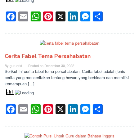
Facebook
Email
WhatsApp
Pinterest
X
LinkedIn
Messenge
Share
Cerita Fabel Tema Persahabatan
By
guruorid
Posted on
December 30, 2022
Berikut ini cerita fabel tema persahabatan, Cerita fabel adalah jenis
cerita yang menceritakan tentang hewan yang berbicara dan memiliki
kemampuan […]
Facebook
Email
WhatsApp
Pinterest
X
LinkedIn
Messenge
Share