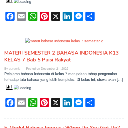
Facebook
Email
WhatsApp
Pinterest
X
LinkedIn
Messenge
Share
MATERI SEMESTER 2 BAHASA INDONESIA K13
KELAS 7 Bab 5 Puisi Rakyat
By
guruorid
Posted on
December 21, 2022
Pelajaran bahasa Indonesia di kelas 7 merupakan tahap pengenalan
terhadap tata bahasa yang lebih kompleks. Di kelas ini, siswa akan […]
Facebook
Email
WhatsApp
Pinterest
X
LinkedIn
Messenge
Share
E-Modul Bahasa Inggris : When Do You Get Up?