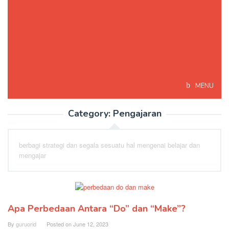
MENU
Category:
Pengajaran
berbagi strategi dan segala sesuatu hal mengenai belajar dan
mengajar
Apa Perbedaan Antara “Do” dan “Make”?
By
guruorid
Posted on
June 12, 2023