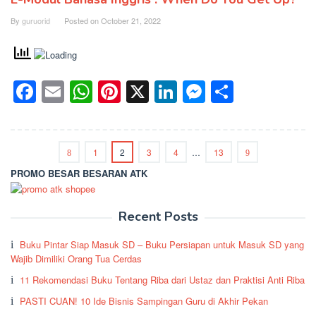
By
guruorid
Posted on
October 21, 2022
Facebook
Email
WhatsApp
Pinterest
X
LinkedIn
Messenge
Share
1
2
3
4
…
13
PROMO BESAR BESARAN ATK
Recent Posts
Buku Pintar Siap Masuk SD – Buku Persiapan untuk Masuk SD yang
Wajib Dimiliki Orang Tua Cerdas
11 Rekomendasi Buku Tentang Riba dari Ustaz dan Praktisi Anti Riba
PASTI CUAN! 10 Ide Bisnis Sampingan Guru di Akhir Pekan