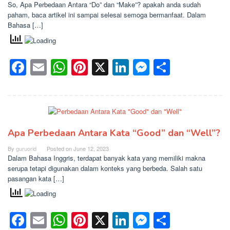
So, Apa Perbedaan Antara “Do” dan “Make”? apakah anda sudah
paham, baca artikel ini sampai selesai semoga bermanfaat. Dalam
Bahasa […]
Facebook
Email
WhatsApp
Pinterest
X
LinkedIn
Messenge
Share
Apa Perbedaan Antara Kata “Good” dan “Well”?
By
guruorid
Posted on
June 12, 2023
Dalam Bahasa Inggris, terdapat banyak kata yang memiliki makna
serupa tetapi digunakan dalam konteks yang berbeda. Salah satu
pasangan kata […]
Facebook
Email
WhatsApp
Pinterest
X
LinkedIn
Messenge
Share