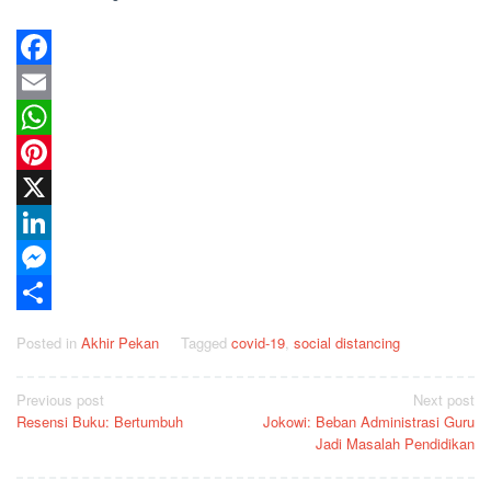
Facebook
Email
WhatsApp
Pinterest
X
LinkedIn
Messenger
Share
Posted in
Akhir Pekan
Tagged
covid-19
,
social distancing
Post
Previous post
Next post
Resensi Buku: Bertumbuh
Jokowi: Beban Administrasi Guru
navigation
Jadi Masalah Pendidikan